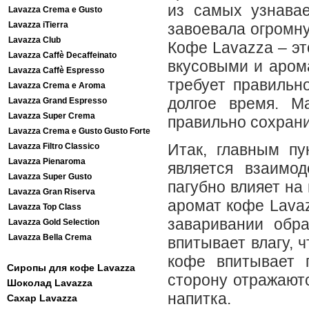
из самых узнава
Lavazza Crema e Gusto
Lavazza iTierra
завоевала огромну
Lavazza Club
Кофе Lavazza – э
Lavazza Caffè Decaffeinato
вкусовыми и аром
Lavazza Caffè Espresso
требует правильн
Lavazza Crema e Aroma
долгое время. М
Lavazza Grand Espresso
Lavazza Super Crema
правильно сохрани
Lavazza Crema e Gusto Gusto Forte
Итак, главным пу
Lavazza Filtro Classico
Lavazza Pienaroma
является взаимо
Lavazza Super Gusto
пагубно влияет на
Lavazza Gran Riserva
аромат кофе Lava
Lavazza Top Class
заваривании обра
Lavazza Gold Selection
Lavazza Bella Crema
впитывает влагу, 
кофе впитывает 
Сиропы для кофе Lavazza
сторону отражаютс
Шоколад Lavazza
напитка.
Сахар Lavazza