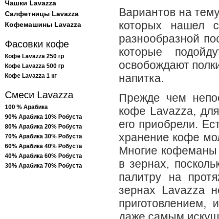
Чашки Lavazza
Вариантов на тему
Салфетницы Lavazza
которых нашел с
Кофемашины Lavazza
разнообразной по
Фасовки кофе
которые подойд
Кофе Lavazza 250 гр
освобождают полки
Кофе Lavazza 500 гр
напитка.
Кофе Lavazza 1 кг
Смеси Lavazza
Прежде чем непос
100 % Арабика
кофе Lavazza, для
90% Арабика 10% Робуста
его приобрели. Ес
80% Арабика 20% Робуста
хранение кофе мол
70% Арабика 30% Робуста
60% Арабика 40% Робуста
Многие кофеманы 
40% Арабика 60% Робуста
в зернах, поскол
30% Арабика 70% Робуста
палитру на прот
зернах Lavazza н
приготовлением,
даже самым иску