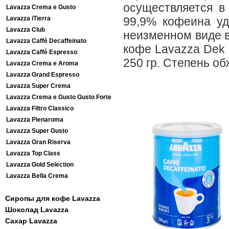
осуществляется в 
Lavazza Crema e Gusto
Lavazza iTierra
99,9% кофеина уд
Lavazza Club
неизменном виде в
Lavazza Caffè Decaffeinato
кофе Lavazza Dek 
Lavazza Caffè Espresso
250 гр. Степень об
Lavazza Crema e Aroma
Lavazza Grand Espresso
Lavazza Super Crema
Lavazza Crema e Gusto Gusto Forte
Lavazza Filtro Classico
Lavazza Pienaroma
Lavazza Super Gusto
Lavazza Gran Riserva
Lavazza Top Class
Lavazza Gold Selection
Lavazza Bella Crema
Сиропы для кофе Lavazza
Шоколад Lavazza
Сахар Lavazza