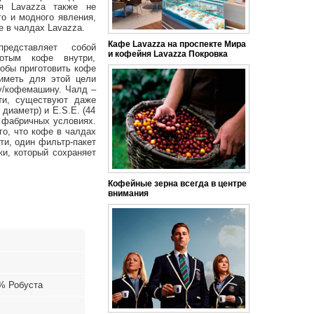
ия Lavazza также не
го и модного явления,
е в чалдах Lavazza.
Кафе Lavazza на проспекте Мира
едставляет собой
и кофейня Lavazza Покровка
отым кофе внутри,
обы приготовить кофе
иметь для этой цели
у/кофемашину. Чалд –
ти, существуют даже
иаметр) и E.S.E. (44
 фабричных условиях.
о, что кофе в чалдах
ти, один фильтр-пакет
и, который сохраняет
Кофейные зерна всегда в центре
внимания
% Робуста