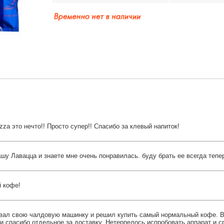
za это нечто!! Просто супер!! Спасибо за клевый напиток!
шу Лавацца и знаете мне очень понравилась. буду брать ее всегда тепе
 кофе!
вал свою чалдовую машинку и решил купить самый нормальный кофе. 
и спасибо отдельное за доставку. Нетерпелось испробовать аппарат и с