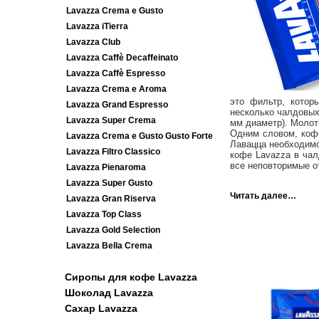
Lavazza Crema e Gusto
Lavazza iTierra
Lavazza Club
Lavazza Caffè Decaffeinato
Lavazza Caffè Espresso
Lavazza Crema e Aroma
это фильтр, котор
Lavazza Grand Espresso
несколько чалдовых
Lavazza Super Crema
мм диаметр). Молот
Одним словом, кофе
Lavazza Crema e Gusto Gusto Forte
Лавацца необходимо
Lavazza Filtro Classico
кофе Lavazza в чал
все неповторимые о
Lavazza Pienaroma
Lavazza Super Gusto
Читать далее…
Lavazza Gran Riserva
Lavazza Top Class
Lavazza Gold Selection
Lavazza Bella Crema
Сиропы для кофе Lavazza
Шоколад Lavazza
Сахар Lavazza