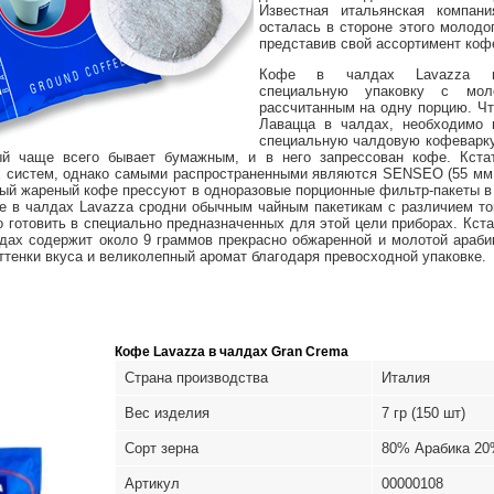
Известная итальянская компан
осталась в стороне этого молодо
представив свой ассортимент коф
Кофе в чалдах Lavazza пр
специальную упаковку с мол
рассчитанным на одну порцию. Чт
Лавацца в чалдах, необходимо 
специальную чалдовую кофеварк
ый чаще всего бывает бумажным, и в него запрессован кофе. Кста
 систем, однако самыми распространенными являются SENSEO (55 мм д
ый жареный кофе прессуют в одноразовые порционные фильтр-пакеты в
 в чалдах Lavazza сродни обычным чайным пакетикам с различием тог
 готовить в специально предназначенных для этой цели приборах. Кста
дах содержит около 9 граммов прекрасно обжаренной и молотой арабик
ттенки вкуса и великолепный аромат благодаря превосходной упаковке.
Кофе Lavazza в чалдах Gran Crema
Страна производства
Италия
Вес изделия
7 гр (150 шт)
Сорт зерна
80% Арабика 20
Артикул
00000108