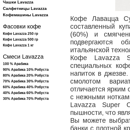
Чашки Lavazza
Салфетницы Lavazza
Кофемашины Lavazza
Кофе Лавацца Су
составленный ку
Фасовки кофе
(60%) и смягчен
Кофе Lavazza 250 гр
Кофе Lavazza 500 гр
подвергаются о
Кофе Lavazza 1 кг
итальянской техно
Смеси Lavazza
Кофе Lavazza S
100 % Арабика
специальных коф
90% Арабика 10% Робуста
напиток в джезве.
80% Арабика 20% Робуста
смолотом вариа
70% Арабика 30% Робуста
60% Арабика 40% Робуста
отличается ярким
40% Арабика 60% Робуста
с нежными нотками
30% Арабика 70% Робуста
Lavazza Super C
пышности, что явл
Вы можете выбрат
банки с плотной к