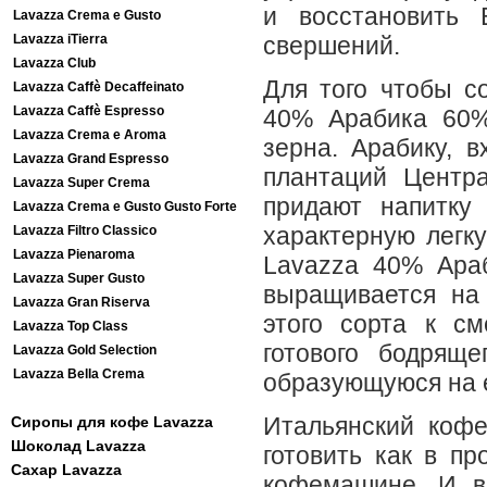
и восстановить
Lavazza Crema e Gusto
Lavazza iTierra
свершений.
Lavazza Club
Для того чтобы с
Lavazza Caffè Decaffeinato
Lavazza Caffè Espresso
40% Арабика 60%
Lavazza Crema e Aroma
зерна. Арабику, 
Lavazza Grand Espresso
плантаций Центр
Lavazza Super Crema
придают напитку
Lavazza Crema e Gusto Gusto Forte
характерную легку
Lavazza Filtro Classico
Lavazza Pienaroma
Lavazza 40% Ара
Lavazza Super Gusto
выращивается на
Lavazza Gran Riserva
этого сорта к см
Lavazza Top Class
готового бодрящ
Lavazza Gold Selection
Lavazza Bella Crema
образующуюся на е
Итальянский коф
Сиропы для кофе Lavazza
Шоколад Lavazza
готовить как в п
Сахар Lavazza
кофемашине. И в