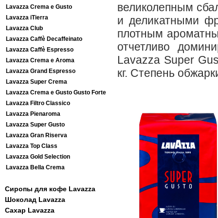
великолепным сба
Lavazza Crema e Gusto
Lavazza iTierra
и деликатными фр
Lavazza Club
плотным ароматны
Lavazza Caffè Decaffeinato
отчетливо домини
Lavazza Caffè Espresso
Lavazza Super Gus
Lavazza Crema e Aroma
кг. Степень обжарк
Lavazza Grand Espresso
Lavazza Super Crema
Lavazza Crema e Gusto Gusto Forte
Lavazza Filtro Classico
Lavazza Pienaroma
Lavazza Super Gusto
Lavazza Gran Riserva
Lavazza Top Class
Lavazza Gold Selection
Lavazza Bella Crema
Сиропы для кофе Lavazza
Шоколад Lavazza
Сахар Lavazza